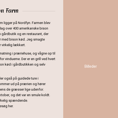
on Farm
rm ligger på Nordfyn. Farmen blev
i dag over 400 amerikanske bison
n gårdbutik og en restaurant, der
ter med bison kød. Jeg smagte
 virkelig lækkert.
rnatning i præriehuse, og vågne op til
 vinduerne. Der er en grill ved hvert
on kød i gårdbutikken og selv
Billeder
er også på guidede ture i
ommer ud på prærien og hører
mens de græsser lige udenfor.
ktober, og det var en smule koldt.
irkelig spændende.
besøg her.