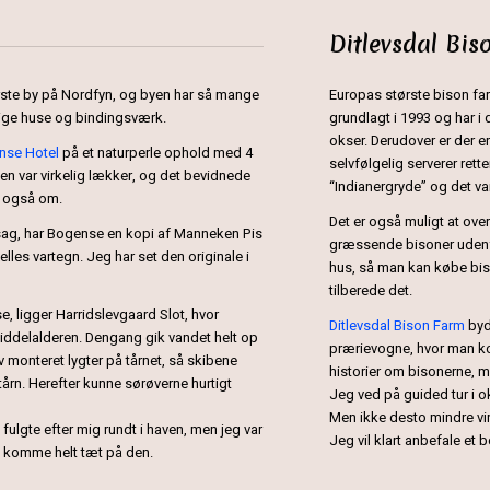
Ditlevsdal Bis
ste by på Nordfyn, og byen har så mange
Europas største bison fa
ige huse og bindingsværk.
grundlagt i 1993 og har 
okser. Derudover er der e
nse Hotel
på et naturperle ophold med 4
selvfølgelig serverer ret
en var virkelig lækker, og det bevidnede
“Indianergryde” og det var
t også om.
Det er også muligt at ove
rsag, har Bogense en kopi af Manneken Pis
græssende bisoner udenfor
lles vartegn. Jeg har set den originale i
hus, så man kan købe bis
tilberede det.
, ligger Harridslevgaard Slot, hvor
Ditlevsdal Bison Farm
byd
 middelalderen. Dengang gik vandet helt op
prærievogne, hvor man k
lev monteret lygter på tårnet, så skibene
historier om bisonerne, 
rtårn. Herefter kunne sørøverne hurtigt
Jeg ved på guided tur i o
Men ikke desto mindre v
fulgte efter mig rundt i haven, men jeg var
Jeg vil klart anbefale et 
t komme helt tæt på den.