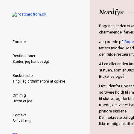
Nordfyn
Bogense er den stør
charmerende, farver
Jeg boede på
Boge
Forside
retters middag. Mad
den fulde restauran
Destinationer
Steder, jeg har besøgt
Af en eller anden å
statuen, som er Bruxe
Bucket liste
Bruxelles også.
Ting, jeg drømmer om at opleve
Lidt udenfor Bogense
sørøvere holdt til i
Om mig
til slottet, og der b
Hvem er jeg
troede, det var et fy
plyndre skibene.
Kontakt
Den lækreste påfugl 
Skriv til mig
ikke modig nok til a