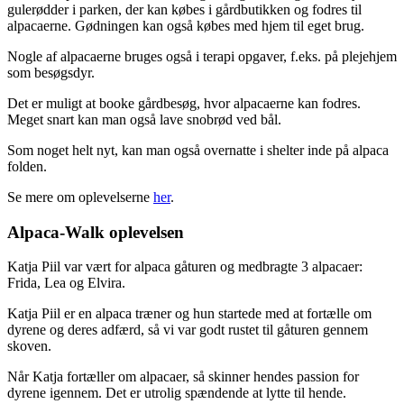
gulerødder i parken, der kan købes i gårdbutikken og fodres til
alpacaerne. Gødningen kan også købes med hjem til eget brug.
Nogle af alpacaerne bruges også i terapi opgaver, f.eks. på plejehjem
som besøgsdyr.
Det er muligt at booke gårdbesøg, hvor alpacaerne kan fodres.
Meget snart kan man også lave snobrød ved bål.
Som noget helt nyt, kan man også overnatte i shelter inde på alpaca
folden.
Se mere om oplevelserne
her
.
Alpaca-Walk oplevelsen
Katja Piil var vært for alpaca gåturen og medbragte 3 alpacaer:
Frida, Lea og Elvira.
Katja Piil er en alpaca træner og hun startede med at fortælle om
dyrene og deres adfærd, så vi var godt rustet til gåturen gennem
skoven.
Når Katja fortæller om alpacaer, så skinner hendes passion for
dyrene igennem. Det er utrolig spændende at lytte til hende.