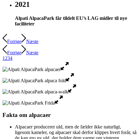
2021
Alpati AlpacaPark får tildelt EU’s LAG midler til nye
faciliteter
Forrige
Næste
Forrige
Næste
1
2
3
4
Fakta om alpacaer
Alpacaer producerer uld, men de fælder ikke naturligt,
ligesom kameler, og alpacaer skal derfor klippes hvert forår, så
de kan gro ny uld, der holder dem varme om vinteren