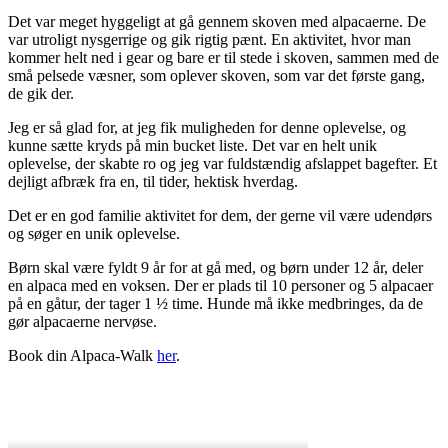
Det var meget hyggeligt at gå gennem skoven med alpacaerne. De
var utroligt nysgerrige og gik rigtig pænt. En aktivitet, hvor man
kommer helt ned i gear og bare er til stede i skoven, sammen med de
små pelsede væsner, som oplever skoven, som var det første gang,
de gik der.
Jeg er så glad for, at jeg fik muligheden for denne oplevelse, og
kunne sætte kryds på min bucket liste. Det var en helt unik
oplevelse, der skabte ro og jeg var fuldstændig afslappet bagefter. Et
dejligt afbræk fra en, til tider, hektisk hverdag.
Det er en god familie aktivitet for dem, der gerne vil være udendørs
og søger en unik oplevelse.
Børn skal være fyldt 9 år for at gå med, og børn under 12 år, deler
en alpaca med en voksen. Der er plads til 10 personer og 5 alpacaer
på en gåtur, der tager 1 ½ time. Hunde må ikke medbringes, da de
gør alpacaerne nervøse.
Book din Alpaca-Walk
her
.