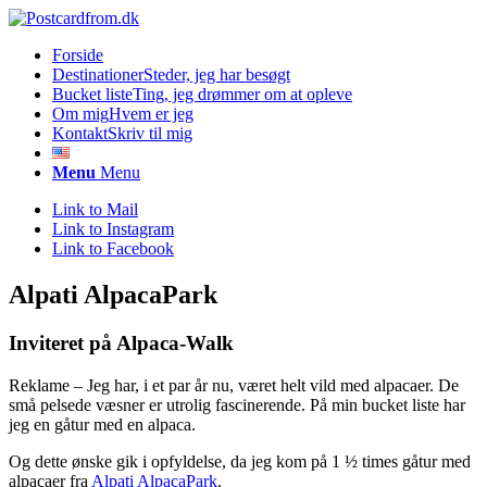
Forside
Destinationer
Steder, jeg har besøgt
Bucket liste
Ting, jeg drømmer om at opleve
Om mig
Hvem er jeg
Kontakt
Skriv til mig
Menu
Menu
Link to Mail
Link to Instagram
Link to Facebook
Alpati AlpacaPark
Inviteret på Alpaca-Walk
Reklame – Jeg har, i et par år nu, været helt vild med alpacaer. De
små pelsede væsner er utrolig fascinerende. På min bucket liste har
jeg en gåtur med en alpaca.
Og dette ønske gik i opfyldelse, da jeg kom på 1 ½ times gåtur med
alpacaer fra
Alpati AlpacaPark
.